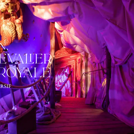
n,
evalier
 Royale
RSIF