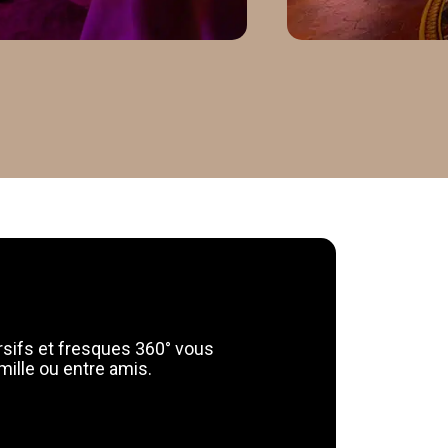
La 
des
En savoir +
sifs et fresques 360° vous
mille ou entre amis.