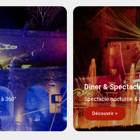
Dîner & Spectacl
 à 360°
Spectacle nocturne &
Découvrir >