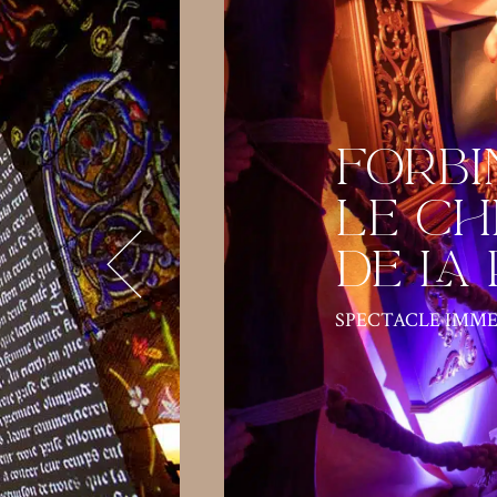
Forbi
le ch
de la
SPECTACLE IMME