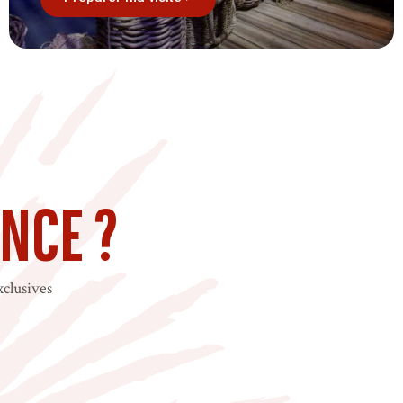
ence ?
xclusives