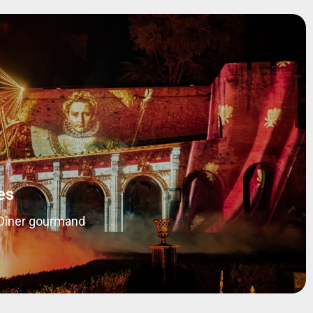
es
 Dîner gourmand