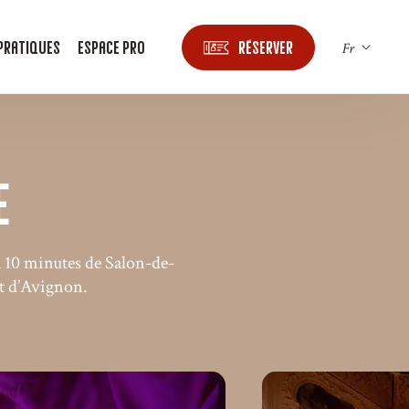
 pratiques
Espace Pro
Réserver
Fr
En
e
 à 10 minutes de Salon-de-
t d’Avignon.