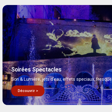
Soirées Spectacles
Son & Lumière, jets d'eau, effets speciaux, fresque
Découvrir >