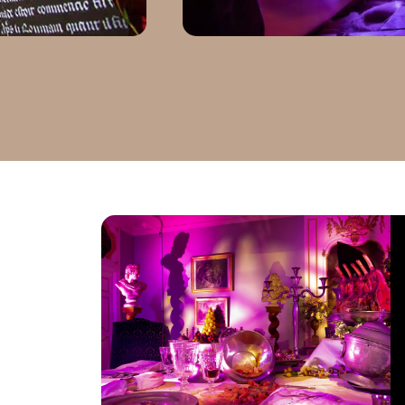
Forbin,
le chev
En savoir +
de la R