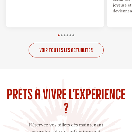
joyeuse et
deviennen
Voir toutes les actualités
Prêts à vivre l’expérience
?
Réservez vos billets dès maintenant
et profitez de nos offres internet